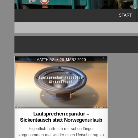
START
AUTHOR:
PUBLISHED DATE:
MATTHIAS
28. MÄRZ 2020
Lautsprecherreparatur –
Sickentausch statt Norwegenurlaub
Eigentlich hatte ich mir schon länger
vorgenommen mal wieder einen Reisebeitrag zu